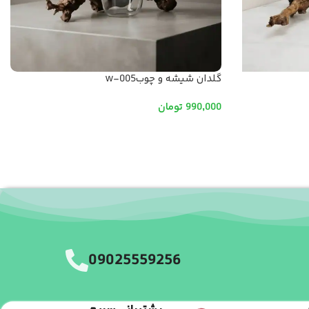
گلدان شیشه و چوبw-005
990,000
تومان
افزودن به سبد خرید
09025559256