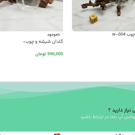
w-004
ناموجود
گلدان شیشه و چوب-
990,000
تومان
رید
اطلاعات بیشتر
 نیاز دارید ؟
واتس آپ باما در ارتباط باشید