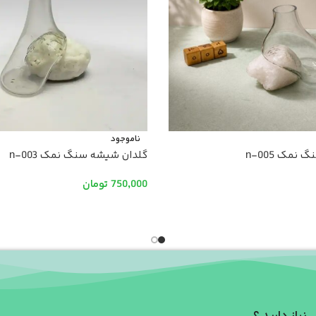
ناموجود
نمک n-005
گلدان شیشه سنگ نمک n-003
750,000
تومان
اطلاعات بیشتر