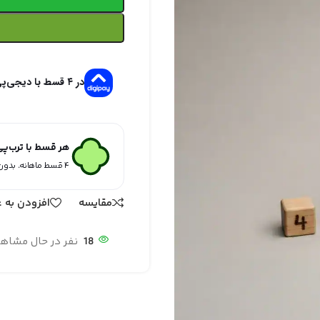
در ۴ قسط با دیجی‌پی
هر قسط با ترب‌پ
۴ قسط ماهانه. بدون سود، چک و ضامن.
مقایسه
افزودن به ع
18
نفر در حال مشاه