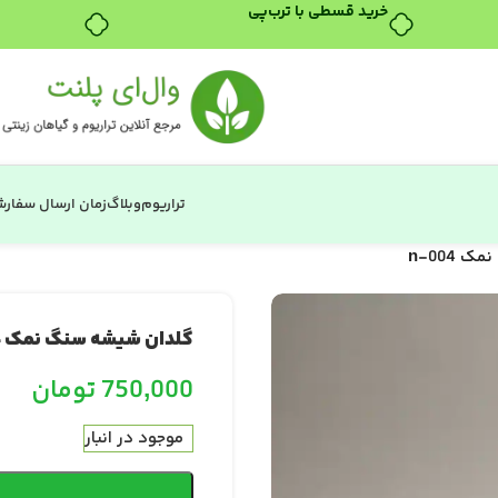
خرید قسطی با ترب‌پی
تراریوم
وبلاگ
زمان ارسال سفار
n-004
گلدان شیشه سنگ نمک n-004
750,000
تومان
موجود در انبار