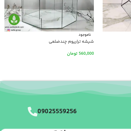
ناموجود
شیشه تراریوم چندضلعی
560,000
تومان
اطلاعات بیشتر
09025559256