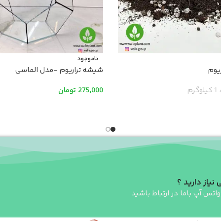
ناموجود
یوم
شیشه تراریوم -مدل الماسی
1 کیلوگرم
275,000
تومان
اطلاعات بیشتر
 نیاز دارید ؟
واتس آپ باما در ارتباط باشید