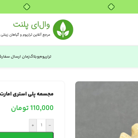
۴ قسط، بدون کارمزد
تراریوم
وبلاگ
زمان ارسال سفار
مجسمه پلی استری امارت
110,000
تومان
+
-