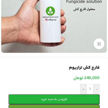
بزرگنمایی تصویر
قارچ کش تراریوم
240,000
تومان
+
-
افزودن به سبد خرید