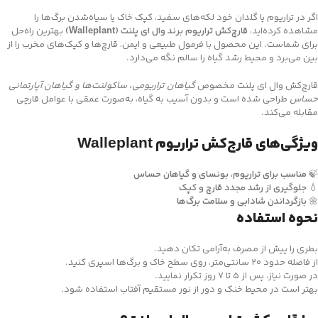
اگر در تراریوم یا گلدان خود لکه‌های سفید، کپک خاک یا سیاه‌شدن برگ‌ها را
مشاهده کرده‌اید،
قارچ‌کش تراریوم برند وال ای پلنت (Walleplant)
بهترین راه‌حل
برای شماست. این محصول با فرمول طبیعی و ایمن، قارچ‌ها و کپک‌های مخرب را از
بین می‌برد و محیط رشد گیاه را سالم نگه می‌دارد.
قارچ‌کش وال ای پلنت مخصوص
گیاهان تراریومی، ساکولنت‌ها و گیاهان آپارتمانی
حساس
طراحی شده است و بدون آسیب به گیاه، به‌صورت عمقی با عوامل قارچی
مقابله می‌کند.
ویژگی‌های قارچ‌کش تراریوم Walleplant
🍃
مناسب برای تراریوم، بونسای و گیاهان حساس
💧
جلوگیری از رشد مجدد قارچ و کپک
🌼
بازگرداندن شادابی و سلامت برگ‌ها
نحوه استفاده
بطری را پیش از مصرف به‌آرامی تکان دهید.
از فاصله حدود ۲۰ سانتی‌متر، روی سطح خاک و برگ‌ها اسپری کنید.
در صورت نیاز، پس از ۵ تا ۷ روز تکرار نمایید.
بهتر است در محیط خنک و دور از نور مستقیم آفتاب استفاده شود.