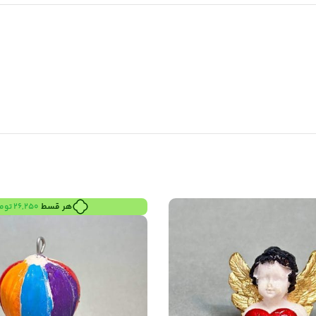
هر قسط
26,250
توم