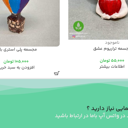
ناموجود
سمه تراریوم عشق
مجسمه پلی استری با
55,000
تومان
105,000
تومان
اطلاعات بیشتر
افزودن به سبد خری
ایی نیاز دارید ؟
 در واتس آپ باما در ارتباط باشید