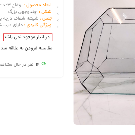
ابعاد محصول :
ارتفاع 23× عرض 20 * طول 40 (سانتی‌متر)
شکل :
چندوجهی بزرگ
جنس :
شیشه شفاف درجه یک 
ویژگی کلیدی :
دارای درب شی
در انبار موجود نمی باشد
مقایسه
افزودن به علاقه مند
12
نفر در حال مشاه