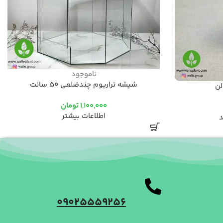
ناموجود
شیشه تراریوم چندضلعی 50 سانت
لن
1,100,000
تومان
اطلاعات بیشتر
د
09025559256