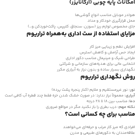
امکانات پایه چوبی (ارگانایزر)
هولدر موبایل مناسب انواع گوشی‌ها
محل قرارگیری خودکار و مداد
جای مخصوص لوازم ریز (سوزن، سنجاق، کلیپس، پاکت‌خوردکن و…)
مزایای استفاده از ست اداری به‌همراه تراریوم
افزایش نظم و زیبایی میز کار
ایجاد حس آرامش و کاهش استرس
طراحی شیک و مینیمال مناسب دکور اداری
انتخابی عالی برای هدیه‌های سازمانی و شرکتی
نگهداری بسیار ساده و بدون نیاز به آبیاری مکرر
روش نگهداری تراریوم
نور:
نور غیرمستقیم و ملایم (کنار پنجره پشت پرده)
آبیاری:
معمولاً نیاز ندارد؛ در صورت خشک شدن خزه فقط چند قطره آب کافی است
دما:
مناسب بین ۱۸ تا ۲۸ درجه
نکته مهم:
درب بطری را باز نکنید مگر در مواقع ضروری
مناسب برای چه کسانی است؟
افرادی که میز کار مرتب و حرفه‌ای می‌خواهند
علاقه‌مندان به دکورهای طبیعی و مدرن