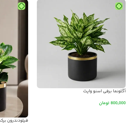
آگلونما برفی اسنو وایت
800,000
تومان
افزودن به سبد خرید
فیلودندرون برک