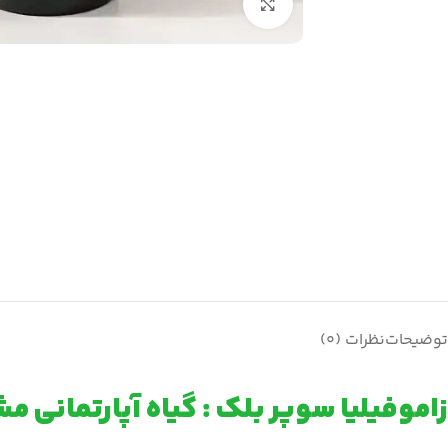
بزرگنمایی تصویر
توضیحات
نظرات (0)
زاموفیلیا سوپر بلک : گیاه آپارتمانی م