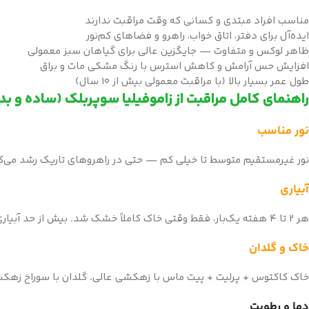
مناسب افراد مبتدی و کسانی که وقت مراقبت ندارند
ایده‌آل برای دفتر، اتاق خواب، راهرو و فضاهای کم‌نور
ظاهر لوکس و متفاوت — جایگزین عالی برای گیاهان سبز معمولی
افزایش حس آرامش و کاهش استرس با رنگ مشکی مات و براق
طول عمر بسیار بالا (با مراقبت معمولی بیش از ۱۰ سال)
راهنمای کامل مراقبت از زاموفیلیا سوپربلک (ساده و ب
نور مناسب
نور غیرمستقیم متوسط تا خیلی کم — حتی در راهروهای تاریک رشد می‌کند.
آبیاری
هر ۲ تا ۴ هفته یک‌بار، فقط وقتی خاک کاملاً خشک شد. بیش از حد آبیاری نکنید → پوسیدگی ریشه شایع‌ترین مشکل است.
خاک و گلدان
خاک کاکتوس + پرلیت + پیت ماس با زهکشی عالی. گلدان با سوراخ زهکش
دما و رطوبت