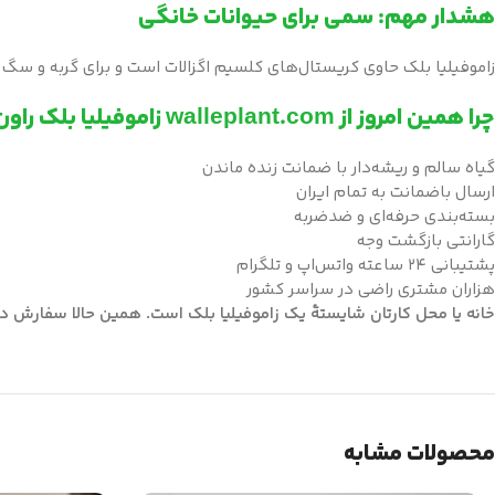
هشدار مهم: سمی برای حیوانات خانگی
زاموفیلیا بلک حاوی کریستال‌های کلسیم اگزالات است و برای گربه و سگ س
چرا همین امروز از walleplant.com زاموفیلیا بلک راون بخرید؟
گیاه سالم و ریشه‌دار با ضمانت زنده ماندن
ارسال باضمانت به تمام ایران
بسته‌بندی حرفه‌ای و ضدضربه
گارانتی بازگشت وجه
پشتیبانی ۲۴ ساعته واتس‌اپ و تلگرام
هزاران مشتری راضی در سراسر کشور
خانه یا محل کارتان شایستهٔ یک زاموفیلیا بلک است. همین حالا سفارش د
محصولات مشابه