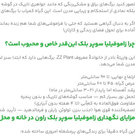
تصور کنید برگ‌های براق و مشکی‌رنگی که مانند جواهری تاریک در گوشه ات
بلکه نمادی از استحکام و زیبایی مدرن است. این گیاه کمیاب با برگ‌های 
اگر به دنبال گیاهی هستید که حتی با فراموشی‌های شما هم زنده بماند، 
آماده برای تحول فضای زندگی و کارتان!
چرا زاموفیلیا سوپر بلک این‌قدر خاص و محبوب است؟
این واریتهٔ نادر از خانوادهٔ معروف t
مدرن شما می‌دهد.
ارتفاع نهایی: تا ۹۰ سانتی‌متر
عرض گیاه: ۴۵ تا ۶۰ سانتی‌متر
رشد آهسته اما پایدار (۲–۳ سانتی‌متر در ماه)
تحمل نور بسیار کم — مناسب گوشه‌های تاریک و بدون پنجره
مقاومت فوق‌العاده به کم‌آبی (تا ۴ هفته بدون آبیاری)
تصفیه‌کننده قوی هوا (جذب بنزن، تولوئن، زایلن و فرمالدهید — تأیید ش
مزایای نگهداری زاموفیلیا سوپر بلک راون در خانه و محل 
این گیاه دقیقاً برای زندگی‌های پرمشغله امروزی ساخته شده: