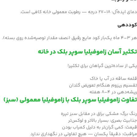
دمای ایده‌آل: ۱۸–۲۷ درجه — رطوبت معمولی خانه کافی است.
کوددهی
هر ۳–۴ ماه یک‌بار کود مایع رقیق (نصف مقدار توصیه‌شده روی بسته).
تکثیر آسان زاموفیلیا سوپر بلک در خانه
یکی از ساده‌ترین گیاهان برای تکثیر!
قلمه ساقه در آب یا خاک
تقسیم ریزوم هنگام تعویض گلدان
ریشه‌دهی در ۴–۸ هفته
تفاوت زاموفیلیا سوپر بلک با زاموفیلیا معمولی (سبز)
رنگ برگ: مشکی براق در مقابل سبز تیره
جذابیت بصری: بسیار بالاتر و لوکس‌تر
قیمت: کمی گران‌تر به دلیل کمیاب بودن
مراقبت: دقیقاً یکسان — هیچ تفاوتی در نگهداری ندارد