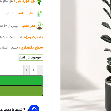
نور مورد نیاز :
نور کم تا
دمای مناسب :
دمای معمولی من
عمر مفید :
بیش از ۱۰ سال (تقریباً جاودانه با رعایت همین نکات ساده!)
خاصیت ویژه :
تصفیه‌کننده ق
سطح نگهداری :
بسیار آسان
موجود در انبار
+
-
در ۴ قسط با دیجی‌پی