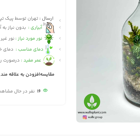
ارسال :
تهران توسط پیک تپ
آبیاری :
بدون نیاز به آ
نور مورد نیاز :
نور غیر
دمای مناسب :
دمای خنک 18 الی
عمر مفید :
درصورت رع
مقایسه
افزودن به علاقه مند
16
نفر در حال مشاه