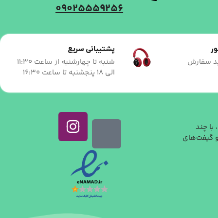
09025559256
ور
پشتیبانی سریع
نید سفارش
شنبه تا چهارشنبه از ساعت 11:30
الی 18 پنجشنبه تا ساعت 16:30
، با چند
و گیفت‌های