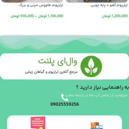
تراریوم آهو + پایه چوبی
تراریوم طاووس مینی و بزرگ
1,200,000
تومان
1,100,000
تومان
–
930,000
تومان
افزودن به سبد خرید
انتخاب گزینه ها
به راهنمایی نیاز دارید ؟
میتوانید در واتس آپ باما در ارتباط باشید
09025559256