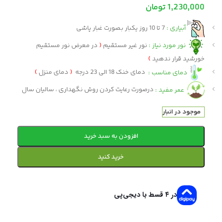
1,230,000
تومان
آبیاری :
7 تا 10 روز یکبار بصورت غبار پاشی
نور مورد نیاز :
نور غیر مستقیم
(
در معرض نور مستقیم
خورشید قرار ندهید
)
دمای مناسب :
دمای خنک 18 الی 23 درجه
(
دمای منزل
)
عمر مفید :
درصورت رعایت کردن روش نگهداری ، سالیان سال
موجود در انبار
افزودن به سبد خرید
خرید کنید
در ۴ قسط با دیجی‌پی