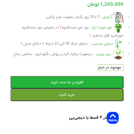
1,200,000
تومان
آبیاری :
7 تا 10 روز یکبار بصورت غبار پاشی
نور مورد نیاز :
نور غیر مستقیم
(
در معرض نور مستقیم
خورشید قرار ندهید
)
دمای مناسب :
دمای خنک 18 الی 23 درجه
(
دمای منزل
)
عمر مفید :
درصورت رعایت کردن روش نگهداری ، سالیان سال
موجود در انبار
افزودن به سبد خرید
خرید کنید
در ۴ قسط با دیجی‌پی