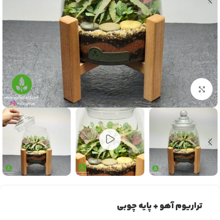
بزرگنمایی تصویر
تراریوم آهو + پایه چوبی