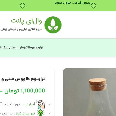
تراریوم
وبلاگ
زمان ارسال سفار
تراریوم طاووس مینی و ب
1,100,000
تومان
–
آبیاری :
بدون نیاز به آ
نور مورد نیاز :
نور غیر