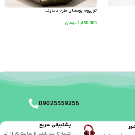
تراریوم بونسای طرح دماوند
2,450,000
تومان
افزودن به سبد خرید
09025559256
پشتیبانی سریع
ور
شنبه تا چهارشنبه از ساعت 11:30 الی