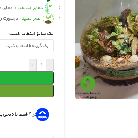
دمای مناسب :
دمای خنک 18 الی
عمر مفید :
درصورت رع
یک سایز انتخاب کنید
+
-
در ۴ قسط با دیجی‌پی