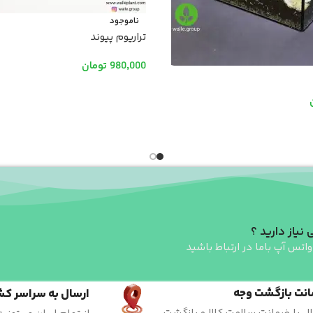
ناموجود
تراریوم پیوند
980,000
تومان
اطلاعات بیشتر
رید
 نیاز دارید ؟
واتس آپ باما در ارتباط باشید
نت بازگشت وجه
ارسال به سراسر کش