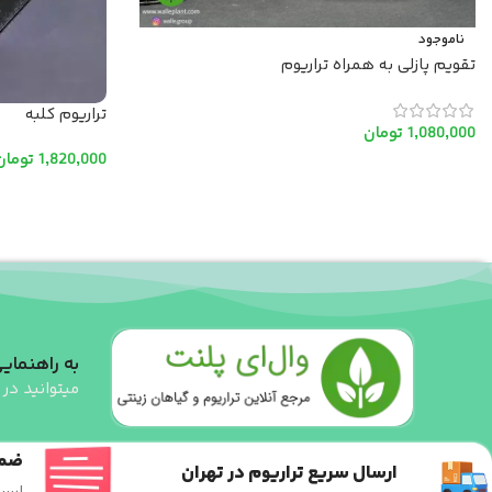
ناموجود
تقویم پازلی به همراه تراریوم
تراریوم کلبه
1,080,000
تومان
1,820,000
تومان
اطلاعات بیشتر
افزودن به سبد خ
به راهنمایی
میتوانید در 
ضما
ارسال سریع تراریوم در تهران