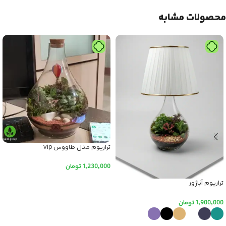
محصولات مشابه
تراریوم مدل طاووس vip
1,230,000
تومان
افزودن به سبد خرید
تراریوم آباژور
1,900,000
تومان