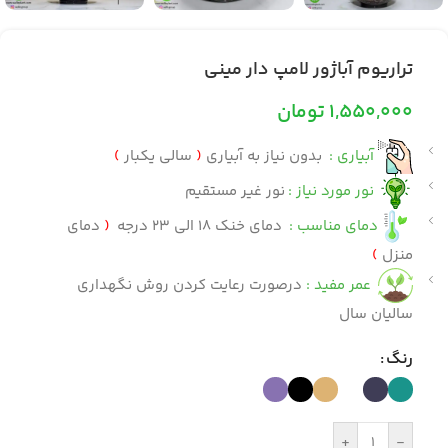
تراریوم آباژور لامپ دار مینی
1,550,000
تومان
آبیاری :
بدون نیاز به آبیاری
(
سالی یکبار
)
نور مورد نیاز :
نور غیر مستقیم
دمای مناسب :
دمای خنک 18 الی 23 درجه
(
دمای
منزل
)
عمر مفید :
درصورت رعایت کردن روش نگهداری
سالیان سال
رنگ
+
-