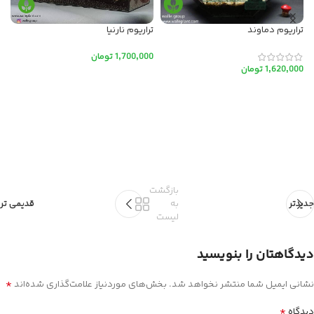
تراریوم آهو + پایه چوبی
ناموجود
تراریوم چوب پنبه دار مدل آمازون
1,200,000
تومان
410,000
تومان
افزودن به سبد خرید
تر
اطلاعات بیشتر
0
بازگشت
جدیدتر
به
قدیمی تر
لیست
دیدگاهتان را بنویسید
*
نشانی ایمیل شما منتشر نخواهد شد.
بخش‌های موردنیاز علامت‌گذاری شده‌اند
*
دیدگاه