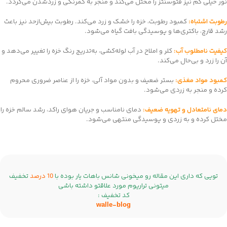
نور خیلی کم نیز فتوسنتز را مختل می‌کند و منجر به کمرنگی و زردشدن می‌گردد.
رطوبت اشتباه:
کمبود رطوبت، خزه را خشک و زرد می‌کند. رطوبت بیش‌ازحد نیز باعث
رشد قارچ، باکتری‌ها و پوسیدگی بافت گیاه می‌شود.
کیفیت نامطلوب آب:
کلر و املاح در آب لوله‌کشی، به‌تدریج رنگ خزه را تغییر می‌دهد و
آن را زرد و بی‌حال می‌کند.
کمبود مواد مغذی:
بستر ضعیف و بدون مواد آلی، خزه را از عناصر ضروری محروم
کرده و منجر به زردی می‌شود.
دمای نامتعادل و تهویه ضعیف:
دمای نامناسب و جریان هوای راکد، رشد سالم خزه را
مختل کرده و به زردی و پوسیدگی منتهی می‌شود.
تویی که داری این مقاله رو میخونی شانس باهات یار بوده با
10 درصد
تخفیف
میتونی تراریوم مورد علاقتو داشته باشی
کد تخفیف :
walle-blog