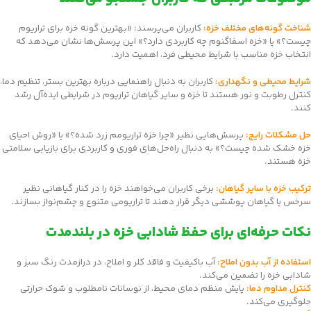
شناخت گونه‌های مختلف خزه:
کاربران می‌پرسند: «بهترین گونه خزه برای تراریوم
چیست؟» یا «خزه اسفاگنوم چه کاربردی دارد؟» این پرسش‌ها نشان می‌دهد که
انتخاب خزه مناسب با شرایط محیطی فرد، اهمیت دارد.
شرایط محیطی و نگهداری:
کاربران به دنبال راهنمایی درباره بهترین بستر، تنظیم دما،
کنترل رطوبت و نور هستند تا خزه و سایر گیاهان تراریوم در شرایطی ایده‌آل رشد
کنند.
حل مشکلات رایج:
پرسش‌هایی نظیر «چرا خزه تراریومم زرد شده؟» یا «روش احیای
خزه خشک شده چیست؟» به دنبال راه‌حل‌های فوری و کاربردی برای بازیابی سلامتی
خزه هستند.
ترکیب خزه با سایر گیاهان:
برخی کاربران می‌خواهند خزه را در کنار گیاهانی نظیر
سرخس یا گیاهان پوششی دیگر قرار دهند تا تراریومی متنوع و چشم‌نواز بسازند.
نکات حرفه‌ای برای حفظ شادابی خزه در بلندمدت
استفاده از آب بدون املاح:
آب باکیفیت و فاقد کلر و املاح، در درازمدت رنگ سبز و
شادابی خزه را تضمین می‌کند.
کنترل مداوم دما:
پایش منظم دمای محیط، از نوسانات نامطلوب و شوک حرارتی
جلوگیری می‌کند.