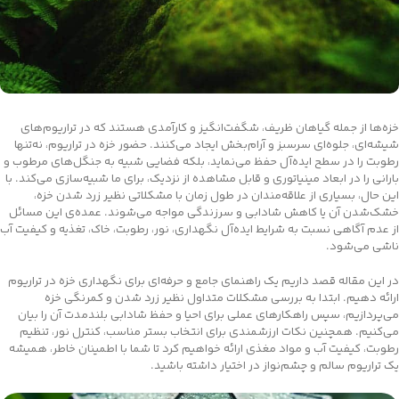
خزه‌ها از جمله گیاهان ظریف، شگفت‌انگیز و کارآمدی هستند که در تراریوم‌های
شیشه‌ای، جلوه‌ای سرسبز و آرام‌بخش ایجاد می‌کنند. حضور خزه در تراریوم، نه‌تنها
رطوبت را در سطح ایده‌آل حفظ می‌نماید، بلکه فضایی شبیه به جنگل‌های مرطوب و
بارانی را در ابعاد مینیاتوری و قابل مشاهده از نزدیک، برای ما شبیه‌سازی می‌کند. با
این حال، بسیاری از علاقه‌مندان در طول زمان با مشکلاتی نظیر زرد شدن خزه،
خشک‌شدن آن یا کاهش شادابی و سرزندگی مواجه می‌شوند. عمده‌ی این مسائل
از عدم آگاهی نسبت به شرایط ایده‌آل نگهداری، نور، رطوبت، خاک، تغذیه و کیفیت آب
ناشی می‌شود.
در این مقاله قصد داریم یک راهنمای جامع و حرفه‌ای برای نگهداری خزه در تراریوم
ارائه دهیم. ابتدا به بررسی مشکلات متداول نظیر زرد شدن و کمرنگی خزه
می‌پردازیم، سپس راهکارهای عملی برای احیا و حفظ شادابی بلندمدت آن را بیان
می‌کنیم. همچنین نکات ارزشمندی برای انتخاب بستر مناسب، کنترل نور، تنظیم
رطوبت، کیفیت آب و مواد مغذی ارائه خواهیم کرد تا شما با اطمینان خاطر، همیشه
یک تراریوم سالم و چشم‌نواز در اختیار داشته باشید.