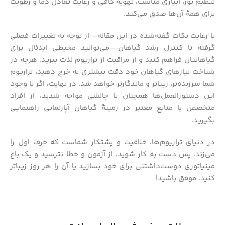
تنظیم نور، آبیاری مناسب، تهویهٔ کافی و رعایت تعادل دما و رطوبت
برای همهٔ آن‌ها صدق می‌کند.
با رعایت نکات گفته‌شده در این مقاله—از توجه به تغییرات فصلی
گرفته تا کنترل رشد گیاهان—می‌توانید محیطی ایدئال برای
گیاهانتان فراهم کنید و از مراقبت از تراریوم لذت ببرید. هرچه در
شناخت نیازهای گیاهان خود دقت بیشتری به خرج دهید، تراریوم
شما سرزنده‌تر، زیباتر و ماندگارتر خواهد شد. در نهایت، اگر با وجود
این دستورالعمل‌ها همچنان با چالشی مواجه شدید، از افراد
متخصص یا منابع معتبر در زمینهٔ گیاهان آپارتمانی راهنمایی
بگیرید.
در دنیای تراریوم‌ها، خلاقیت و پشتکار شماست که حرف اول را
می‌زند. پس دست به کار شوید، از آزمون و خطا نترسید و یک باغ
مینیاتوری دوست‌داشتنی برای خود بسازید یا آن را هر روز زیباتر
کنید. موفق باشید!