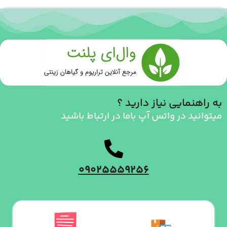
به راهنمایی نیاز دارید ؟
میتوانید در واتس آپ باما در ارتباط باشید
09025559256