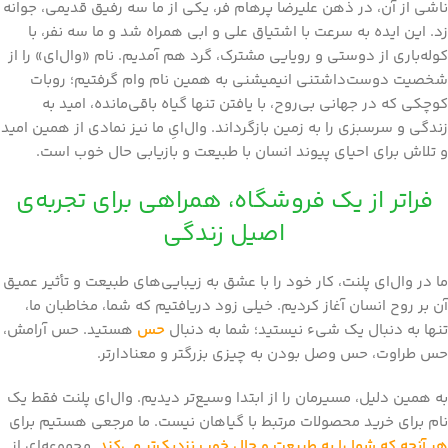
ناشی از آن، در ذهن علیرضا پرهام فر، یکی از ما سه رفیق قدیمی، جوانه
زد. این ایده به سرعت با اشتیاق علی و ابی همراه شد و ما سه نفر، با
کوله‌باری از دوستی و رویایی مشترک، گرد هم آمدیم. نام «وال‌ای» را از
شخصیت دوست‌داشتنی انیمیشنی به همین نام وام گرفتیم؛ روبات
کوچکی که در جهانی بی‌روح، با یافتن تنها گیاه باقی‌مانده، امید به
زندگی و سرسبزی را به زمین بازگرداند. وال‌ایِ ما نیز نمادی از همین امید
و تلاش برای احیای پیوند انسان با طبیعت و بازیابی حال خوب است.
فراتر از یک فروشگاه، همراهی برای تجربه‌ی
اصیل زندگی
ما در وال‌ای پلنت، کار خود را با عشق به زیبایی‌های طبیعت و تأثیر عمیق
آن بر روح انسان آغاز کردیم. خیلی زود دریافتیم که شما، مخاطبان ما،
تنها به دنبال یک شیء نیستید؛ شما به دنبال
حس
هستید. حس آرامش،
حس طراوت، حس وصل بودن به چیزی بزرگتر و معنادارتر.
به همین دلیل، مسیرمان را از ابتدا وسیع‌تر دیدیم. وال‌ای پلنت فقط یک
نام برای خرید محصولات مرتبط با گیاهان نیست. ما مرجعی هستیم برای
هر آنچه که شما را به طبیعت و حال خوب نزدیک‌تر می‌کند.
مجموعه‌ای از